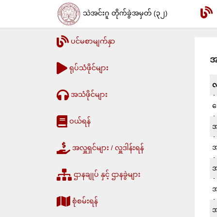
သဲအင်းဂူ တိုက်ခွဲအမှတ် (၃၂)
ပင်မစာမျက်နှာ
အ
ရုပ်သံဖိုင်များ
လ
အသံဖိုင်များ
သ
ဝယ်ရန်
အ
အ
အလှူရှင်များ / လှူဒါန်းရန်
အ
ဌာနချုပ် နှင့် ဌာနခွဲများ
အ
စုံစမ်းရန်
အ