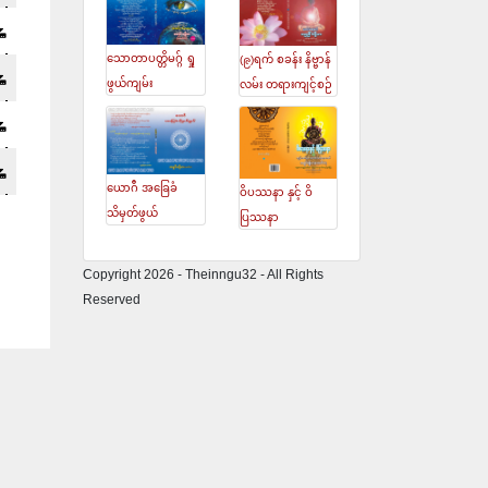
သောတာပတ္တိမဂ္ဂ် ရှု
(၉)ရက် စခန်း နိဗ္ဗာန်
ဖွယ်ကျမ်း
လမ်း တရားကျင့်စဉ်
ယောဂီ အခြေခံ
ဝိပဿနာ နှင့် ဝိ
သိမှတ်ဖွယ်
ပြဿနာ
Copyright 2026 - Theinngu32 - All Rights
Reserved