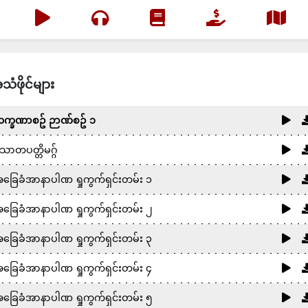
သံဖိုင်များ
က္ခဏာစဥ် ဉာဏ်စဥ် ၁
ောတပတ္တိမဂ္ဂ်
ခြေခံအာနာပါဏ ရှုကွက်ရှင်းတမ်း ၁
ခြေခံအာနာပါဏ ရှုကွက်ရှင်းတမ်း ၂
ခြေခံအာနာပါဏ ရှုကွက်ရှင်းတမ်း ၃
ခြေခံအာနာပါဏ ရှုကွက်ရှင်းတမ်း ၄
ခြေခံအာနာပါဏ ရှုကွက်ရှင်းတမ်း ၅