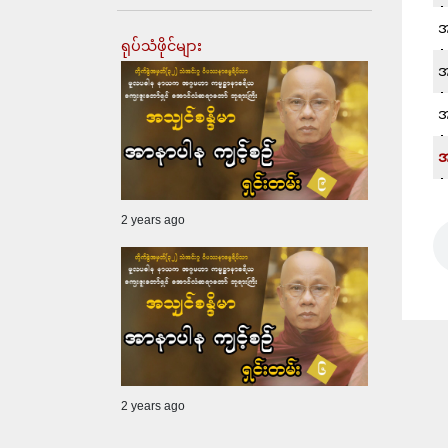
အ
ရုပ်သံဖိုင်များ
အ
အ
အ
2 years ago
2 years ago