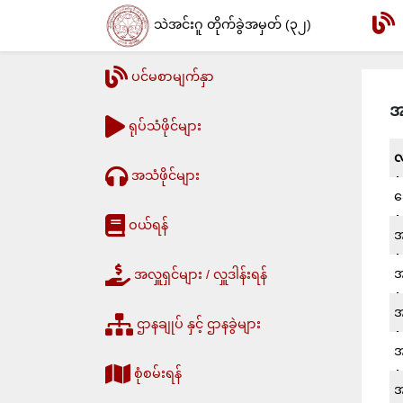
သဲအင်းဂူ တိုက်ခွဲအမှတ် (၃၂)
ပင်မစာမျက်နှာ
အ
ရုပ်သံဖိုင်များ
လ
အသံဖိုင်များ
သ
ဝယ်ရန်
အ
အ
အလှူရှင်များ / လှူဒါန်းရန်
အ
ဌာနချုပ် နှင့် ဌာနခွဲများ
အ
စုံစမ်းရန်
အ