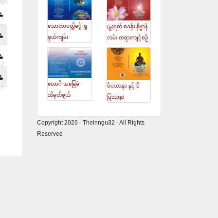
သောတာပတ္တိမဂ္ဂ် ရှု
(၉)ရက် စခန်း နိဗ္ဗာန်
ဖွယ်ကျမ်း
လမ်း တရားကျင့်စဉ်
ယောဂီ အခြေခံ
ဝိပဿနာ နှင့် ဝိ
သိမှတ်ဖွယ်
ပြဿနာ
Copyright 2026 - Theinngu32 - All Rights
Reserved