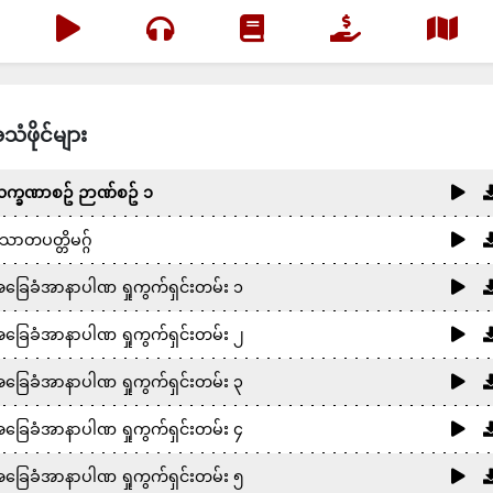
သံဖိုင်များ
က္ခဏာစဥ် ဉာဏ်စဥ် ၁
ောတပတ္တိမဂ္ဂ်
ခြေခံအာနာပါဏ ရှုကွက်ရှင်းတမ်း ၁
ခြေခံအာနာပါဏ ရှုကွက်ရှင်းတမ်း ၂
ခြေခံအာနာပါဏ ရှုကွက်ရှင်းတမ်း ၃
ခြေခံအာနာပါဏ ရှုကွက်ရှင်းတမ်း ၄
ခြေခံအာနာပါဏ ရှုကွက်ရှင်းတမ်း ၅