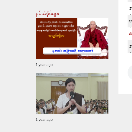
အ
ရုပ်သံဖိုင်များ
အ
အ
အ
1 year ago
1 year ago