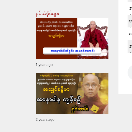
အ
ရုပ်သံဖိုင်များ
အ
အ
အ
1 year ago
2 years ago