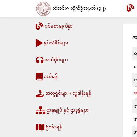
သဲအင်းဂူ တိုက်ခွဲအမှတ် (၃၂)
ပင်မစာမျက်နှာ
အ
ရုပ်သံဖိုင်များ
လ
အသံဖိုင်များ
သ
ဝယ်ရန်
အ
အ
အလှူရှင်များ / လှူဒါန်းရန်
အ
ဌာနချုပ် နှင့် ဌာနခွဲများ
အ
စုံစမ်းရန်
အ