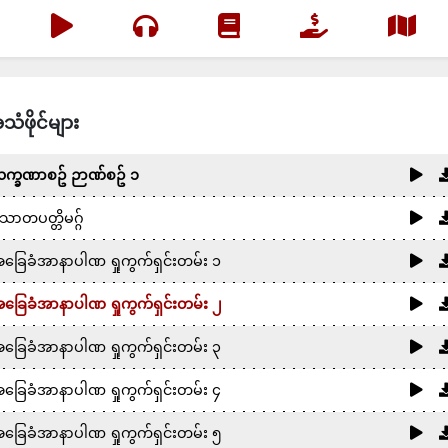
သံဖိုင်များ
က္ခဏာစဥ် ဉာဏ်စဥ် ၁
ောတပတ္တိမဂ္ဂ်
ခြေခံအာနာပါဏ ရှုကွက်ရှင်းတမ်း ၁
ခြေခံအာနာပါဏ ရှုကွက်ရှင်းတမ်း ၂
ခြေခံအာနာပါဏ ရှုကွက်ရှင်းတမ်း ၃
ခြေခံအာနာပါဏ ရှုကွက်ရှင်းတမ်း ၄
ခြေခံအာနာပါဏ ရှုကွက်ရှင်းတမ်း ၅