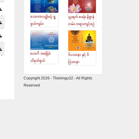
သောတာပတ္တိမဂ္ဂ် ရှု
(၉)ရက် စခန်း နိဗ္ဗာန်
ဖွယ်ကျမ်း
လမ်း တရားကျင့်စဉ်
ယောဂီ အခြေခံ
ဝိပဿနာ နှင့် ဝိ
သိမှတ်ဖွယ်
ပြဿနာ
Copyright 2026 - Theinngu32 - All Rights
Reserved