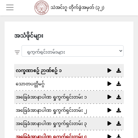
သဲအင်းဂူ တိုက်ခွဲအမှတ် (၃၂)
Login
အသံဖိုင်များ
လက္ခဏာစဥ် ဉာဏ်စဥ် ၁
သောတပတ္တိမဂ္ဂ်
အခြေခံအာနာပါဏ ရှုကွက်ရှင်းတမ်း ၁
အခြေခံအာနာပါဏ ရှုကွက်ရှင်းတမ်း ၂
အခြေခံအာနာပါဏ ရှုကွက်ရှင်းတမ်း ၃
အခြေခံအာနာပါဏ ရှုကွက်ရှင်းတမ်း ၄