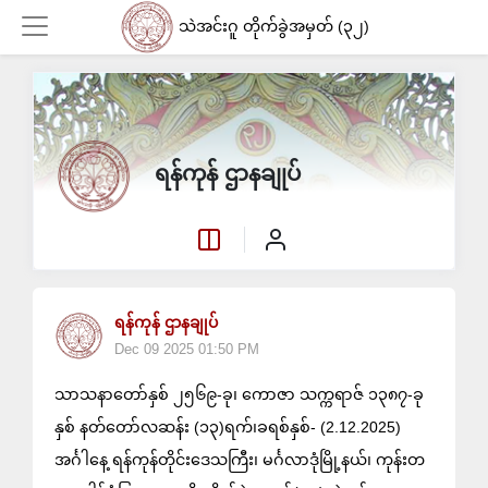
သဲအင်းဂူ တိုက်ခွဲအမှတ် (၃၂)
Login
ရန်ကုန် ဌာနချုပ်
ရန်ကုန် ဌာနချုပ်
Dec 09 2025 01:50 PM
သာသနာတော်နှစ် ၂၅၆၉-ခု၊ ကောဇာ သက္ကရာဇ် ၁၃၈၇-ခု
နှစ် နတ်တော်လဆန်း (၁၃)ရက်၊ခရစ်နှစ်- (2.12.2025)
အင်္ဂါနေ့ ရန်ကုန်တိုင်းဒေသကြီး၊ မင်္ဂလာဒုံမြို့နယ်၊ ကုန်းတ