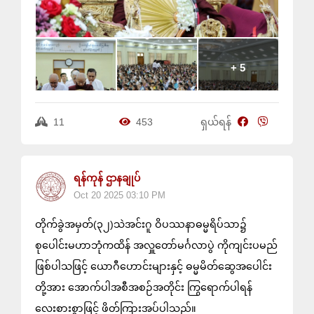
+ 5
11
453
ရှယ်ရန်
ရန်ကုန် ဌာနချုပ်
Oct 20 2025 03:10 PM
တိုက်ခွဲအမှတ်(၃၂)သဲအင်းဂူ ဝိပဿနာဓမ္မရိပ်သာ၌
စုပေါင်းမဟာဘုံကထိန် အလှူတော်မင်္ဂလာပွဲ ကိုကျင်းပမည်
ဖြစ်ပါသဖြင့် ယောဂီဟောင်းများနှင့် ဓမ္မမိတ်ဆွေအပေါင်း
တို့အား အောက်ပါအစီအစဉ်အတိုင်း ကြွရောက်ပါရန်
လေးစားစွာဖြင့် ဖိတ်ကြားအပ်ပါသည်။