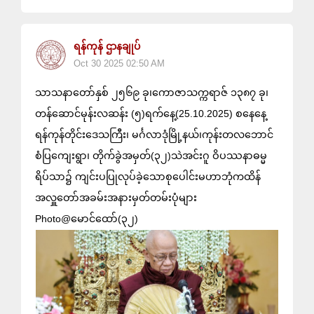
ရန်ကုန် ဌာနချုပ်
Oct 30 2025 02:50 AM
သာသနာတော်နှစ် ၂၅၆၉ ခု၊ကောဇာသက္ကရာဇ် ၁၃၈၇ ခု၊
တန်ဆောင်မုန်းလဆန်း (၅)ရက်နေ့(25.10.2025) စနေနေ့
ရန်ကုန်တိုင်းဒေသကြီး၊ မင်္ဂလာဒုံမြို့နယ်၊ကုန်းတလဘောင်
စံပြကျေးရွာ၊ တိုက်ခွဲအမှတ်(၃၂)သဲအင်းဂူ ဝိပဿနာဓမ္မ
ရိပ်သာ၌ ကျင်းပပြုလုပ်ခဲ့သောစုပေါင်းမဟာဘုံကထိန်
အလှူတော်အခမ်းအနားမှတ်တမ်းပုံများ
Photo@မောင်ထော်(၃၂)