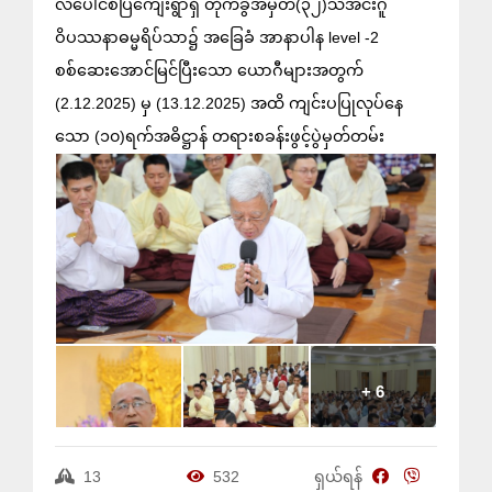
လပေါင်စံပြကျေးရွာရှိ တိုက်ခွဲအမှတ်(၃၂)သဲအင်းဂူ
ဝိပဿနာဓမ္မရိပ်သာ၌ အခြေခံ အာနာပါန level -2
စစ်ဆေးအောင်မြင်ပြီးသော ယောဂီများအတွက်
(2.12.2025) မှ (13.12.2025) အထိ ကျင်းပပြုလုပ်နေ
သော (၁၀)ရက်အဓိဋ္ဌာန် တရားစခန်းဖွင့်ပွဲမှတ်တမ်း
+ 6
13
532
ရှယ်ရန်