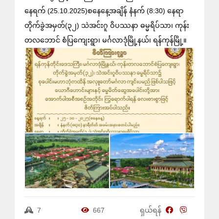
နေရက် (25.10.2025)စနေနေ့အချိန် နံနက် (8:30) နေရာ
တိုက်ခွဲအမှတ်(၃၂) သဲအင်းဂူ ဝိပဿနာ ဓမ္မရိပ်သာ၊ ကုန်း
တလဘောင် စံပြကျေးရွာ၊ မင်္ဂလာဒုံမြို့နယ်၊ ရန်ကုန်မြို့။
7
667
ရှယ်ရန်