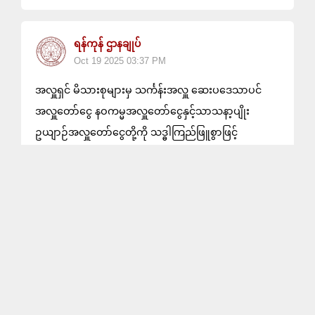
ရန်ကုန် ဌာနချုပ်
Oct 19 2025 03:37 PM
အလှူရှင် မိသားစုများမှ သင်္ကန်းအလှူ ဆေးပဒေသာပင်
အလှူတော်ငွေ နဝကမ္မအလှူတော်ငွေနှင့်သာသနာ့ပျိုး
ဥယျာဉ်အလှူတော်ငွေတို့ကို သဒ္ဓါကြည်ဖြူစွာဖြင့်
ဆက်ကပ်လှူဒါန်းခဲ့ပါသည်။