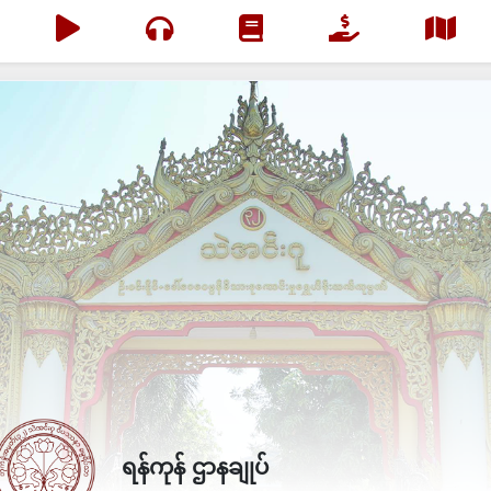
ရန်ကုန် ဌာနချုပ်