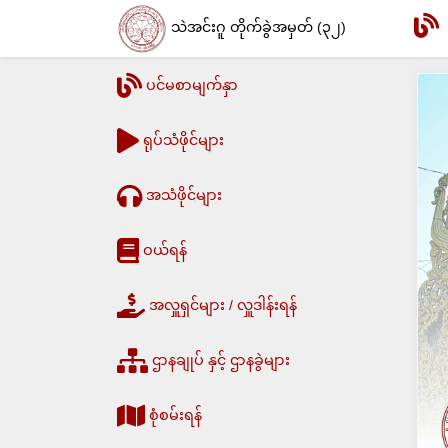
သဲအင်းဂူ တိုက်ခွဲအမှတ် (၃၂)
ပင်မစာမျက်နှာ
ရုပ်သံဖိုင်များ
အသံဖိုင်များ
ဝယ်ရန်
အလှူရှင်များ / လှူဒါန်းရန်
ဌာနချုပ် နှင့် ဌာနခွဲများ
စုံစမ်းရန်