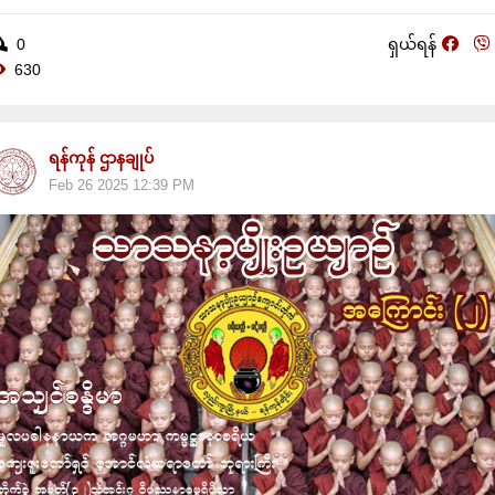
0
ရှယ်ရန်
630
ရန်ကုန် ဌာနချုပ်
Feb 26 2025 12:39 PM