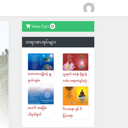
View Cart
0
Login
တရားစာအုပ်များ
သောတာပတ္တိမဂ္ဂ် ရှု
(၉)ရက် စခန်း နိဗ္ဗာန်
ဖွယ်ကျမ်း
လမ်း တရားကျင့်စဉ်
ယောဂီ အခြေခံ
ဝိပဿနာ နှင့် ဝိ
သိမှတ်ဖွယ်
ပြဿနာ