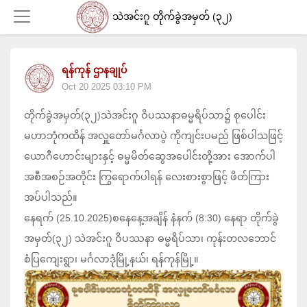
သဲအင်းဂူ တိုက်ခွဲအမှတ် (၃၂)
ရန်ကုန် ဌာနချုပ်
Login
Oct 20 2025 03:10 PM
တိုက်ခွဲအမှတ်(၃၂)သဲအင်းဂူ ဝိပဿနာဓမ္မရိပ်သာ၌ စုပေါင်း
မဟာဘုံကထိန် အလှူတော်မင်္ဂလာပွဲ ကိုကျင်းပမည် ဖြစ်ပါသဖြင့်
ယောဂီဟောင်းများနှင့် ဓမ္မမိတ်ဆွေအပေါင်းတို့အား အောက်ပါ
အစီအစဉ်အတိုင်း ကြွရောက်ပါရန် လေးစားစွာဖြင့် ဖိတ်ကြား
အပ်ပါသည်။
နေရက် (25.10.2025)စနေနေ့အချိန် နံနက် (8:30) နေရာ တိုက်ခွဲ
အမှတ်(၃၂) သဲအင်းဂူ ဝိပဿနာ ဓမ္မရိပ်သာ၊ ကုန်းတလဘောင်
စံပြကျေးရွာ၊ မင်္ဂလာဒုံမြို့နယ်၊ ရန်ကုန်မြို့။