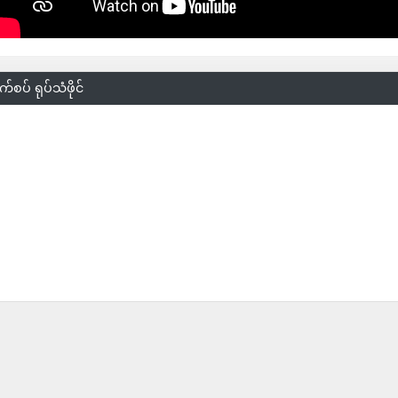
်စပ် ရုပ်သံဖိုင်