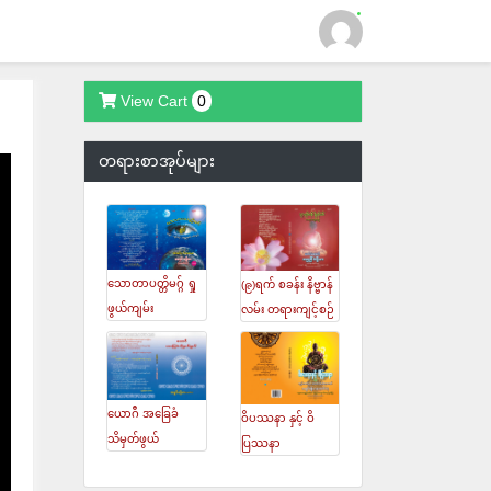
View Cart
0
Login
တရားစာအုပ်များ
သောတာပတ္တိမဂ္ဂ် ရှု
(၉)ရက် စခန်း နိဗ္ဗာန်
ဖွယ်ကျမ်း
လမ်း တရားကျင့်စဉ်
ယောဂီ အခြေခံ
ဝိပဿနာ နှင့် ဝိ
သိမှတ်ဖွယ်
ပြဿနာ