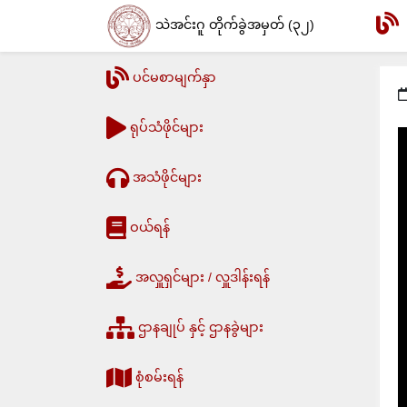
သဲအင်းဂူ တိုက်ခွဲအမှတ် (၃၂)
ပင်မစာမျက်နှာ
ရုပ်သံဖိုင်များ
အသံဖိုင်များ
ဝယ်ရန်
အလှူရှင်များ / လှူဒါန်းရန်
ဌာနချုပ် နှင့် ဌာနခွဲများ
စုံစမ်းရန်