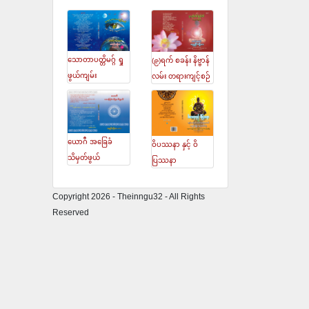
သောတာပတ္တိမဂ္ဂ် ရှု
(၉)ရက် စခန်း နိဗ္ဗာန်
ဖွယ်ကျမ်း
လမ်း တရားကျင့်စဉ်
ယောဂီ အခြေခံ
ဝိပဿနာ နှင့် ဝိ
သိမှတ်ဖွယ်
ပြဿနာ
Copyright 2026 - Theinngu32 - All Rights
Reserved