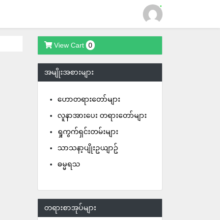
View Cart
0
Login
အမျိုးအစားများ
ဟောတရားတော်များ
လူနာအားပေး တရားတော်များ
ရှုကွက်ရှင်းတမ်းများ
သာသနာ့ပျိုးဥယျာဥ်
ဓမ္မရသ
တရားစာအုပ်များ