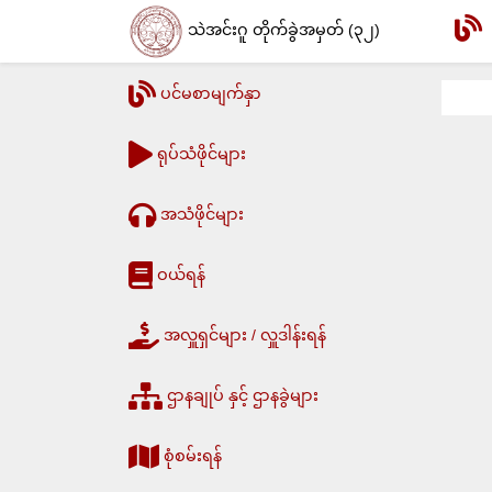
သဲအင်းဂူ တိုက်ခွဲအမှတ် (၃၂)
ပင်မစာမျက်နှာ
ရုပ်သံဖိုင်များ
အသံဖိုင်များ
ဝယ်ရန်
အလှူရှင်များ / လှူဒါန်းရန်
ဌာနချုပ် နှင့် ဌာနခွဲများ
စုံစမ်းရန်