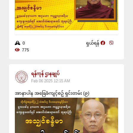
0
ရှယ်ရန်
775
ရန်ကုန် ဌာနချုပ်
Feb 06 2025 12:15 AM
အာနာပါန အခြေခံကျင့်စဥ် ရှင်းတမ်း (၉)