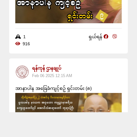
1
ရှယ်ရန်
916
ရန်ကုန် ဌာနချုပ်
Feb 06 2025 12:15 AM
အာနာပါန အခြေခံကျင့်စဥ် ရှင်းတမ်း (၈)