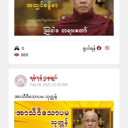
0
ရှယ်ရန်
869
ရန်ကုန် ဌာနချုပ်
Feb 06 2025 12:15 AM
အာသီဝီသောပမ သုတ္တန်