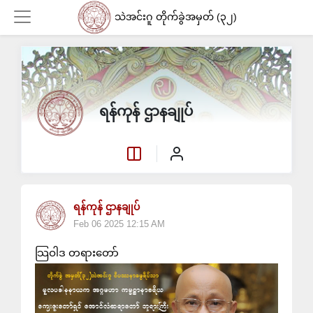
သဲအင်းဂူ တိုက်ခွဲအမှတ် (၃၂)
Login
ရန်ကုန် ဌာနချုပ်
ရန်ကုန် ဌာနချုပ်
Feb 06 2025 12:15 AM
သြဝါဒ တရားတော်