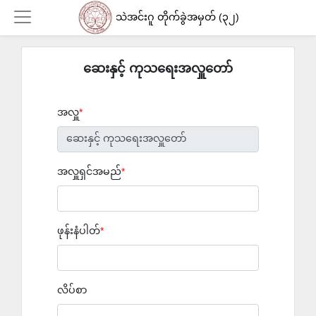
သဲအင်းဂူ တိုက်ခွဲအမှတ် (၃၂)
ဆေးနှင့် ကုသရေးအလှူတော်
Login
အလှူ
အလှူရှင်အမည်
ဖုန်းနံပါတ်
လိပ်စာ