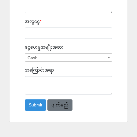
အလှူငွေ
ငွေပေးမှုအမျိုးအစား
Cash
အကြောင်းအရာ
ဖျက်မည်