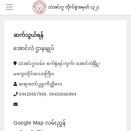
သဲအင်းဂူ တိုက်ခွဲအမှတ် (၃၂)
Login
ဆက်သွယ်ရန်
အောင်လံ ဌာနချုပ်
သဲအင်းဂူလမ်း၊ စက်ရုံရပ်ကွက်၊ အောင်လံမြို့၊
မကွေးတိုင်းဒေသကြီး။
ဆရာတော်ဥူးကိတ္တိဗလ
09420567969, 09450066894
Google Map လမ်းညွှန်