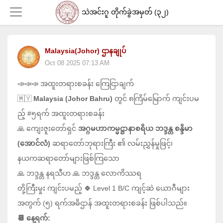
သဲအင်းဂူ တိုက်ခွဲအမှတ် (၃၂)
Malaysia(Johor) ဌာနချုပ်
Login
Oct 08 2025 07:13 AM
📣📣📣 အထူးတရားစခန်း ကြေငြာချက်
🇲🇾
Malaysia (Johor Bahru)
တွင် ၈ကြိမ်မြောက် ကျင်းပမ
ည့် #၅ရက် အထူးတရားစခန်း
🙏 ကျေးဇူးတော်ရှင်
အဂ္ဂမဟာကမ္မဋ္ဌာနာစရိယ ဘဒ္ဒန္တ စန္ဒိမာ
(အောင်လံ)
ဆရာတော်ဘုရားကြီး ၏ လမ်းညွှန်မှုဖြင့်၊
နယကဆရာတော်များဖြစ်ကြသော
🙏 ဘဒ္ဒန္တ နရသီဟ 🙏 ဘဒ္ဒန္တ လောကိဿရ
တို့ကြီးမှုး ကျင်းပမည့် 🍀 Level 1 B/C ကျင့်ဆဲ ယောဂီများ
အတွက် (၅) ရက်အဓိဌာန် အထူးတရားစခန်း ဖြစ်ပါသည်။
📆 နေ့ရက်: