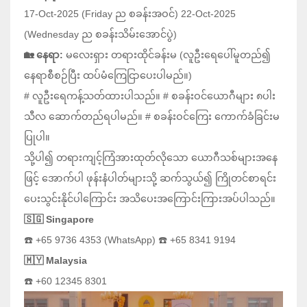
17-Oct-2025 (Friday ည စခန်းအဝင်) 22-Oct-2025
(Wednesday ည စခန်းသိမ်းအောင်ပွဲ)
🏡 နေရာ:
မလေးရှား တရားထိုင်ခန်းမ (လူဦးရေပေါ်မူတည်၍
နေရာစီစဉ်ပြီး ထပ်မံကြေငြာပေးပါမည်။)
# လူဦးရေကန့်သတ်ထားပါသည်။ # စခန်းဝင်ယောဂီများ ၈ပါး
သီလ ဆောက်တည်ရပါမည်။ # စခန်းဝင်ကြေး ကောက်ခံခြင်းမ
ပြုပါ။
သို့ပါ၍ တရားကျင့်ကြံအားထုတ်လိုသော ယောဂီသစ်များအနေ
ဖြင့် အောက်ပါ ဖုန်းနံပါတ်များသို့ ဆက်သွယ်၍ ကြိုတင်စာရင်း
ပေးသွင်းနိုင်ပါကြောင်း အသိပေးအကြောင်းကြားအပ်ပါသည်။
🇸🇬 Singapore
☎️ +65 9736 4353 (WhatsApp) ☎️ +65 8341 9194
🇲🇾 Malaysia
☎️ +60 12345 8301