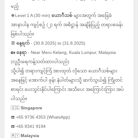
မည့်
🍀Level 1 A (30 min)
ယောဂီသစ်
များအတွက် အခြေခံ
အာနာပါန ကျင့်စဥ် (၂) ရက် အဓိဋ္ဌာန် အချိန်ပြည့် တရားစခန်း
ဖြစ်ပါသည်။
📆
နေ့ရက်
- (30.8.2025) to (31.8.2025)
🏡
နေရာ
- Near Meru Kelang, Kuala Lumpur, Malaysia
(လူဦးရေကန့်သတ်ထားပါသည်)
သို့ပါ၍ တရားကျင့်ကြံ အားထုတ် လိုသော ယောဂီသစ်များ
အနေဖြင့် အောက်ပါ ဖုန်း နံပါတ်များသို့ ဆက်သွယ်၍ ကြိုတင်
စာရင်း ပေးသွင်းနိုင်ပါကြောင်း အသိပေး အကြောင်းကြား အပ်
ပါသည်။
🇸🇬
Singapore
☎️ +65 9736 4353 (WhatsApp)
☎️ +65 8341 9194
🇲🇾
Malaysia