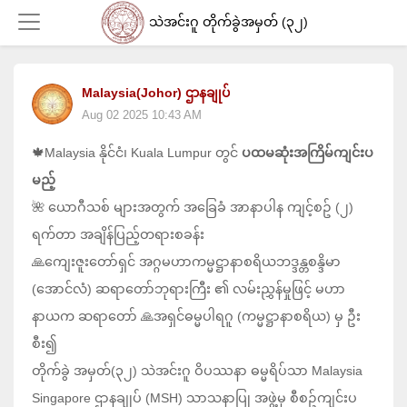
သဲအင်းဂူ တိုက်ခွဲအမှတ် (၃၂)
Malaysia(Johor) ဌာနချုပ်
Login
Aug 02 2025 10:43 AM
🍁Malaysia နိုင်ငံ၊ Kuala Lumpur တွင်
ပထမဆုံးအကြိမ်ကျင်းပ
မည့်
🌺 ယောဂီသစ် များအတွက် အခြေခံ အာနာပါန ကျင့်စဥ် (၂)
ရက်တာ အချိန်ပြည့်တရားစခန်း
🙏ကျေးဇူးတော်ရှင် အဂ္ဂမဟာကမ္မဋ္ဌာနာစရိယဘဒ္ဒန္တစန္ဒိမာ
(အောင်လံ) ဆရာတော်ဘုရားကြီး ၏ လမ်းညွှန်မှုဖြင့် မဟာ
နာယက ဆရာတော် 🙏အရှင်ဓမ္မပါရဂူ (ကမ္မဋ္ဌာနာစရိယ) မှ ဦး
စီး၍
တိုက်ခွဲ အမှတ်(၃၂) သဲအင်းဂူ ဝိပဿနာ ဓမ္မရိပ်သာ Malaysia
Singapore ဌာနချုပ် (MSH) သာသနာပြု အဖွဲ့မှ စီစဥ်ကျင်းပ