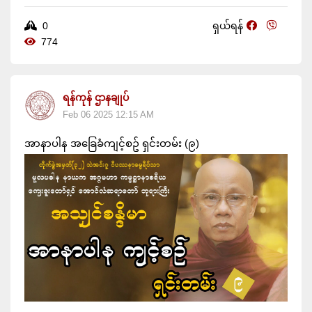
0
ရှယ်ရန်
774
ရန်ကုန် ဌာနချုပ်
Feb 06 2025 12:15 AM
အာနာပါန အခြေခံကျင့်စဥ် ရှင်းတမ်း (၉)