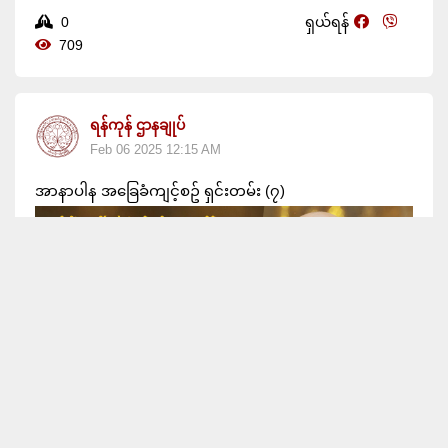
0
ရှယ်ရန်
709
ရန်ကုန် ဌာနချုပ်
Feb 06 2025 12:15 AM
အာနာပါန အခြေခံကျင့်စဥ် ရှင်းတမ်း (၇)