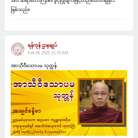
အား ဆရာတော်ကြီး၏ ခွင့်ပြုချက်ဖြင့်တည်ထောင်ရခြင်း
ဖြစ်သည်။
ရန်ကုန် ဌာနချုပ်
Feb 06 2025 12:15 AM
အာသီဝီသောပမ သုတ္တန်