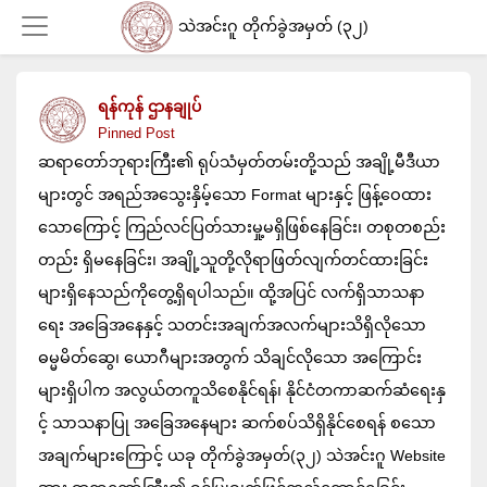
သဲအင်းဂူ တိုက်ခွဲအမှတ် (၃၂)
ရန်ကုန် ဌာနချုပ်
Login
Pinned Post
ဆရာတော်ဘုရားကြီး၏ ရုပ်သံမှတ်တမ်းတို့သည် အချို့မီဒီယာ
များတွင် အရည်အသွေးနှိမ့်သော Format များနှင့် ဖြန့်ဝေထား
သောကြောင့် ကြည်လင်ပြတ်သားမှု့မရှိဖြစ်နေခြင်း၊ တစုတစည်း
တည်း ရှိမနေခြင်း၊ အချို့သူတို့လိုရာဖြတ်လျက်တင်ထားခြင်း
များရှိနေသည်ကိုတွေ့ရှိရပါသည်။ ထို့အပြင် လက်ရှိသာသနာ
ရေး အခြေအနေနှင့် သတင်းအချက်အလက်များသိရှိလိုသော
ဓမ္မမိတ်ဆွေ၊ ယောဂီများအတွက် သိချင်လိုသော အကြောင်း
များရှိပါက အလွယ်တကူသိစေနိုင်ရန်၊ နိုင်ငံတကာဆက်ဆံရေးနှ
င့် သာသနာပြု အခြေအနေများ ဆက်စပ်သိရှိနိုင်စေရန် စသော
အချက်များကြောင့် ယခု တိုက်ခွဲအမှတ်(၃၂) သဲအင်းဂူ Website