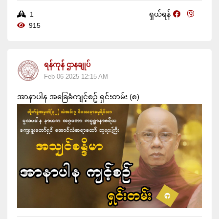
1
ရှယ်ရန်
915
ရန်ကုန် ဌာနချုပ်
Feb 06 2025 12:15 AM
အာနာပါန အခြေခံကျင့်စဥ် ရှင်းတမ်း (၈)