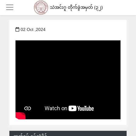
သဲအင်းဂူ တိုက်ခွဲအမှတ် (၃၂)
02 Oct ,2024
Login