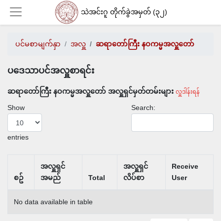
သဲအင်းဂူ တိုက်ခွဲအမှတ် (၃၂)
ပင်မစာမျက်နှာ
အလှူ
ဆရာတော်ကြီး နဝကမ္မအလှူတော်
Login
ပဒေသာပင်အလှူစာရင်း
ဆရာတော်ကြီး နဝကမ္မအလှူတော် အလှူရှင်မှတ်တမ်းများ
လှူဒါန်းရန်
Show
Search:
entries
အလှူရှင်
အလှူရှင်
Receive
စဥ်
အမည်
Total
လိပ်စာ
User
No data available in table