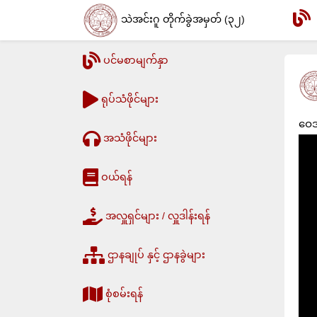
သဲအင်းဂူ တိုက်ခွဲအမှတ် (၃၂)
ပင်မစာမျက်နှာ
ရုပ်သံဖိုင်များ
ဝေဒ
အသံဖိုင်များ
ဝယ်ရန်
အလှူရှင်များ / လှူဒါန်းရန်
ဌာနချုပ် နှင့် ဌာနခွဲများ
စုံစမ်းရန်