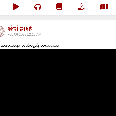
ရန်ကုန် ဌာနချုပ်
Feb 06 2025 12:15 AM
နာနုပဿနာ သတိပဋ္ဌာန် တရားတော်