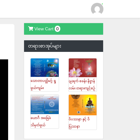
View Cart
0
Login
တရားစာအုပ်များ
သောတာပတ္တိမဂ္ဂ် ရှု
(၉)ရက် စခန်း နိဗ္ဗာန်
ဖွယ်ကျမ်း
လမ်း တရားကျင့်စဉ်
ယောဂီ အခြေခံ
ဝိပဿနာ နှင့် ဝိ
သိမှတ်ဖွယ်
ပြဿနာ