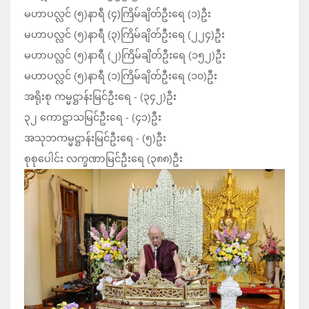
မဟာပလ္လင် (၅)နာရီ (၄)ကြိမ်ချိတ်ဦးရေ (၁)ဦး
မဟာပလ္လင် (၅)နာရီ (၃)ကြိမ်ချိတ်ဦးရေ (၂၂၄)ဦး
မဟာပလ္လင် (၅)နာရီ (၂)ကြိမ်ချိတ်ဦးရေ (၁၅၂)ဦး
မဟာပလ္လင် (၅)နာရီ (၁)ကြိမ်ချိတ်ဦးရေ (၁၀)ဦး
အရိုးစု ကမ္မဋ္ဌာန်းမြင်ဦးရေ - (၃၄၂)ဦး
၃၂ ကောဋ္ဌာသမြင်ဦးရေ - (၄၁)ဦး
အသုဘကမ္မဋ္ဌာန်းမြင်ဦးရေ - (၅)ဦး
စုစုပေါင်း လက္ခဏာမြင်ဦးရေ (၃၈၈)ဦး