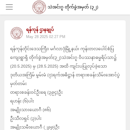
သဲအင်းဂူ တိုက်ခွဲအမှတ် (၃၂)
ရန်ကုန် ဌာနချုပ်
Login
May 28 2025 02:27 PM
ရန်ကုန်တိုင်းဒေသကြီး၊ မင်္ဂလာဒုံမြို့နယ်၊ ကုန်းတလပေါင်စံပြ
ကျေးရွာရှိ တိုက်ခွဲအမှတ်(၃၂)သဲအင်းဂူ ဝိပဿနာဓမ္မရိပ်သာ၌
(20.5.2025) မှ (28.5.2025) အထိ ကျင်းပပြုလုပ်ခဲ့သော
ဒုတိယအကြိမ် မွမ်းမံ (၇)ရက်အဓိဋ္ဌာန် တရားစခန်းသိမ်းအောင်ပွဲ
မှတ်တမ်း
တရားစခန်းဝင်ဦးရေ (၃၉၄)ဦး
ရဟန်း (၆)ပါး
အမျိုးသားယောဂီ (၈၆)
ဦးသီလရှင် (၃)ပါး
အမျိုးသမီးယောဂီ (၂၉၉)ဦး