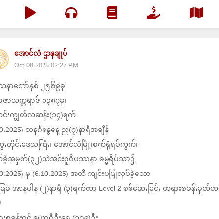
အောင်လံ ဌာနချုပ်
Oct 09 2025 02:27 PM
နာတော်နှစ် ၂၅၆၉ခု၊
ဇာသက္ကရာဇ် ၁၃၈၇ခု၊
င်းကျွတ်လဆန်း(၁၄)ရက်
0.2025) တနင်္ဂနွေနေ့ ည(၇)နာရီအချိန်
ေးတိုင်းဒေသကြီး၊ အောင်လံမြို့၊စက်ရုံရပ်ကွက်၊
က်ခွဲအမှတ်(၃၂)သဲအင်းဂူဝိပဿနာ ဓမ္မရိပ်သာ၌
10.2025) မှ (6.10.2025) အထိ ကျင်းပပြုလုပ်ခဲ့သော
ေခံ အာနပါန (၂)နာရီ (၃)ရက်တာ Level 2 စစ်ဆေးခြင်း တရားစခန်းမှတ်တမ

းစခန်းဝင် ယောဂီဦးရေ (၁၀၉)ဦး