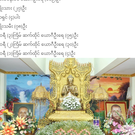
ိုးသား (၂၇)ဦး
ရှင် (၄)ပါး
ိုးသမီး (၇၈)ဦး
နာရီ (၃)ကြိမ် ဆက်ထိုင် ယောဂီဦးရေ (၇၅)ဦး
နာရီ (၂)ကြိမ် ဆက်ထိုင် ယောဂီဦးရေ (၃၀)ဦး
နာရီ (၁)ကြိမ် ဆက်ထိုင် ယောဂီဦးရေ (၄)ဦး