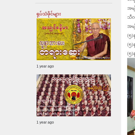
အမျ
ရုပ်သံဖိုင်များ
သီလ
အမျ
(၅)
(၅)
(၅)
1 year ago
1 year ago