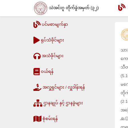
သဲအင်းဂူ တိုက်ခွဲအမှတ် (၃၂)
ပင်မစာမျက်နှာ
ရုပ်သံဖိုင်များ
သာသ
အသံဖိုင်များ
ကော
သီတ
ဝယ်ရန်
(5.1
မကွ
အလှူရှင်များ / လှူဒါန်းရန်
တို
(2.
ဌာနချုပ် နှင့် ဌာနခွဲများ
အခြ
စုံစမ်းရန်
🙏
တရာ