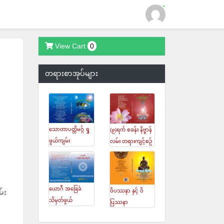
View Cart
0
Login
တရားစာအုပ်များ
သောတာပတ္တိမဂ္ဂ် ရှု
(၉)ရက် စခန်း နိဗ္ဗာန်
ဖွယ်ကျမ်း
လမ်း တရားကျင့်စဉ်
ယောဂီ အခြေခံ
ဝိပဿနာ နှင့် ဝိ
်း
သိမှတ်ဖွယ်
ပြဿနာ