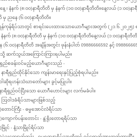
နေ့ ၊ နံနက် (၈:၀၀)နာရီတိတိ မှ နံနက် (၁၀:၀၀)နာရီတိတိ။နေ့လယ် (၁:၀၀)နာရ
ိ မှ ညနေ (၆:၀၀)နာရီတိတိ။
ရန်ကုန်ရိပ်သာတွင် စာရင်းပေးထားသောယောဂီများအတွက် (၂၁.၆.၂၀၂၅) 
 ၊ နံနက် (၈:၀၀)နာရီတိတိ မှ နံနက် (၁၀:၀၀)နာရီတိတိနေ့လယ် (၁:၀၀)နာရီတိတိ
 (၆:၀၀)နာရီတိတိ အချိန်အတွင်း ဖုန်းနံပါတ် 09886666592 နှင့် 09886666
းသို့ ဆက်သွယ်အကြောင်းကြားရပါမည်။
ီရှည်စခန်းဝင်မည့်ယောဂီများသည် -
နာရီရှည်ထိုင်နိုင်သော ကျန်းမာရေးနှင့်ပြည့်စုံရပါမည်။
 ဝါဆိုရဟန်းသံဃာတော်များ ခွင့်မပြုပါ။
 နာရီရှည်ဝင်ပြီးသော ယောဂီဟောင်းများ လက်မခံပါ။
 ဩဝါဒခံရိပ်သာများဖြစ်သည့်
တောင်ကြီး - ဓမ္မအောင်လံရိပ်သာ
ကျောက်ပန်းတောင်း - နွဲ့ရိုးတောရရိပ်သာ
ြိုင် - နံ့သာမြိုင်ရိပ်သာ
ပဲခူးကျောက်တန်း - ဓမ္မရတနာရိပ်သာတို့တွင် ဝင်ရောက်အားထုတ်ထားပြီး