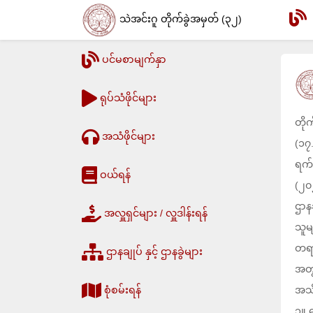
သဲအင်းဂူ တိုက်ခွဲအမှတ် (၃၂)
ပင်မစာမျက်နှာ
ရုပ်သံဖိုင်များ
တို
အသံဖိုင်များ
(၁၇
ရက်
ဝယ်ရန်
(၂၀၂
ဌာန
အလှူရှင်များ / လှူဒါန်းရန်
သူမ
တရား
ဌာနချုပ် နှင့် ဌာနခွဲများ
အတွ
စုံစမ်းရန်
အသိ
၁။ 