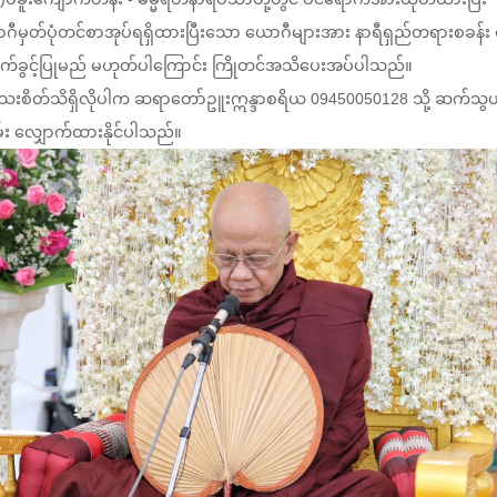
ဂီမှတ်ပုံတင်စာအုပ်ရရှိထားပြီးသော ယောဂီများအား နာရီရှည်တရားစခန်း 
က်ခွင့်ပြုမည် မဟုတ်ပါကြောင်း ကြိုတင်အသိပေးအပ်ပါသည်။
းစိတ်သိရှိလိုပါက ဆရာတော်ဥူးဣန္ဒာစရိယ 09450050128 သို့ ဆက်သွ
စမ်း လျှောက်ထားနိုင်ပါသည်။