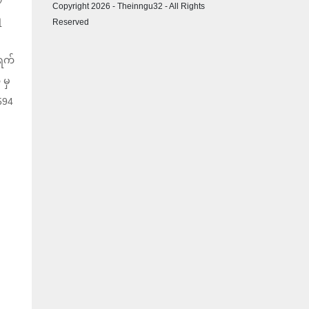
Copyright 2026 - Theinngu32 - All Rights
ီ
Reserved
ရက်
 မှ
594