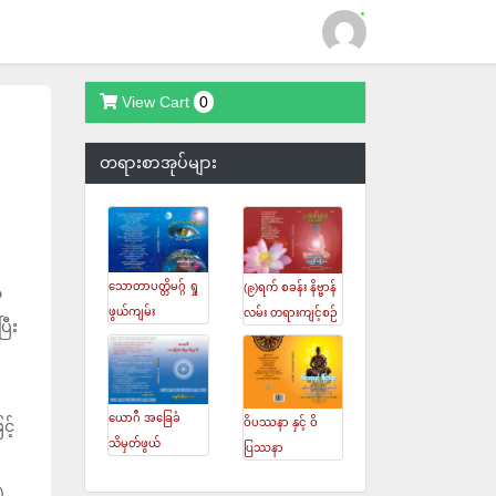
View Cart
0
Login
တရားစာအုပ်များ
သောတာပတ္တိမဂ္ဂ် ရှု
(၉)ရက် စခန်း နိဗ္ဗာန်
ံ
ဖွယ်ကျမ်း
လမ်း တရားကျင့်စဉ်
ြီး
ယောဂီ အခြေခံ
ဝိပဿနာ နှင့် ဝိ
့်
သိမှတ်ဖွယ်
ပြဿနာ
)