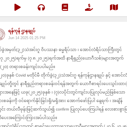
ရန်ကုန် ဌာနချုပ်
Jun 14 2025 01:25 PM
က်ခွဲအမှတ်(၃၂)သဲအင်းဂူ ဝိပဿနာ ဓမ္မရိပ်သာ ၊ အောင်လံရိပ်သာကြီးတွင်
.၇.၂၀၂၅)ရက်မှ (၇.၈.၂၀၂၅)ရက်အထိ နာရီရှည်(ယောဂီသစ်)များအတွက်
(၂၀) တရားစခန်းကျင်းပပါမည်။
၀)ခုနှစ် Covid မတိုင်မီ တိုက်ခွဲ(၃၂)သဲအင်းဂူ ရန်ကုန်ဌာနချုပ် နှင့် အောင်လ
ချုပ်တို့တွင် နာရီရှည်တရားစခန်းဝင်ရန်အတွက် ယောဂီစာရင်းပေးသွင်းထားပ
ျားအနေဖြင့် ယခု(၂၀၂၅)ခုနှစ် ၊ (၇)လပိုင်းတွင်ကျင်းပပြုလုပ်မည်ဖြစ်သော
စခန်းကို ဝင်ရောက်နိုင်ခြင်းရှိ/မရှိအား အောက်ဖော်ပြပါ နေ့ရက် ၊ အချိန်
င်း တယ်လီဖုန်းဖြင့်ဆက်သွယ်၍ confirm ပြုလုပ်ပေးကြပါရန် လေးစားစွာဖြင
ပေးအကြောင်းကြားအပ်ပါသည်။
အောင်လံရိပ်သာတွင် စာရင်းပေးထားသောယောဂီများအတွက် (၂၀.၆.၂၀၂၅