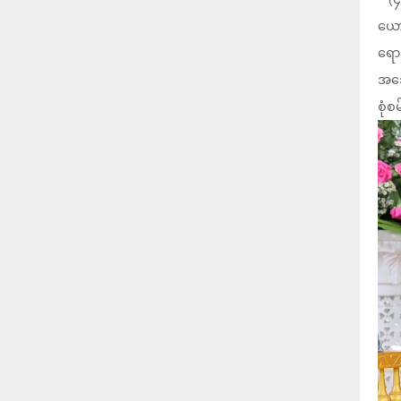
ယော
ရော
အသေ
စုံ