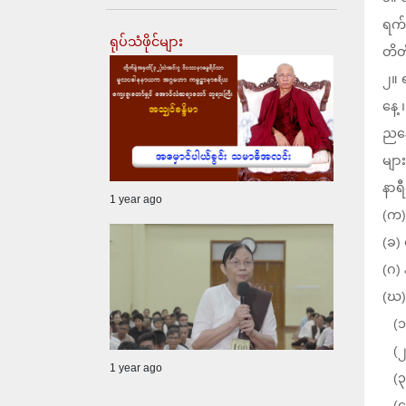
ရက်
ရုပ်သံဖိုင်များ
တိတ
၂။ 
နေ့
ညနေ
မျာ
နာရ
1 year ago
(က) 
(ခ)
(ဂ)
(ဃ)
(၁)
(၂)
1 year ago
(၃)မ
(၄)