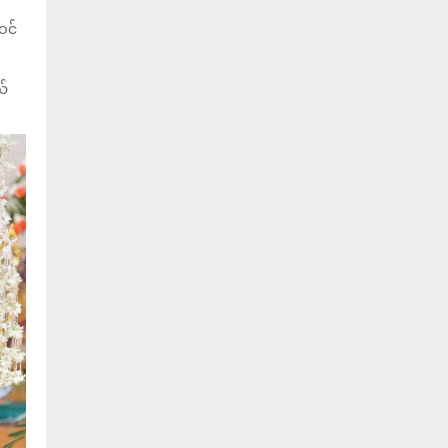
ဝင်
ယ်