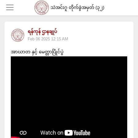
သဲအင်းဂူ တိုက်ခွဲအမှတ် (၃၂)
ရန်ကုန် ဌာနချုပ်
Login
Feb 06 2025 12:15 AM
အာဃာတ နှင့် မေတ္တာပြိုင်ပွဲ